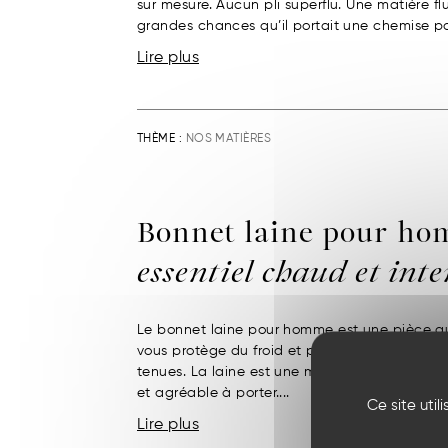
sur mesure. Aucun pli superflu. Une matière flu
grandes chances qu’il portait une chemise pop
Lire plus
THÈME :
NOS MATIÈRES
Bonnet laine pour ho
essentiel chaud et int
Le bonnet laine pour homme est une pièce qui 
vous protège du froid et permet d’apporter 
tenues. La laine est une matière capable de r
et agréable à porter....
Ce site uti
Lire plus