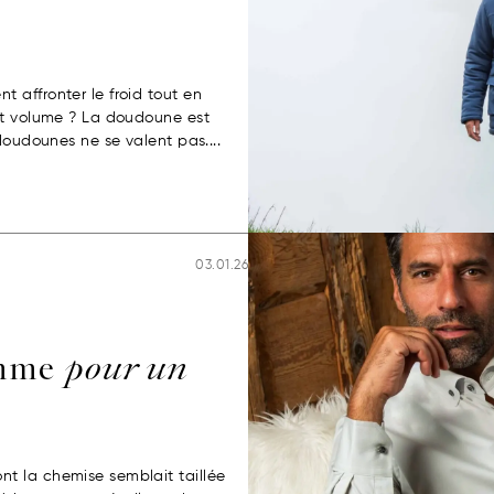
 affronter le froid tout en
et volume ? La doudoune est
doudounes ne se valent pas....
03.01.26
omme
pour un
t la chemise semblait taillée