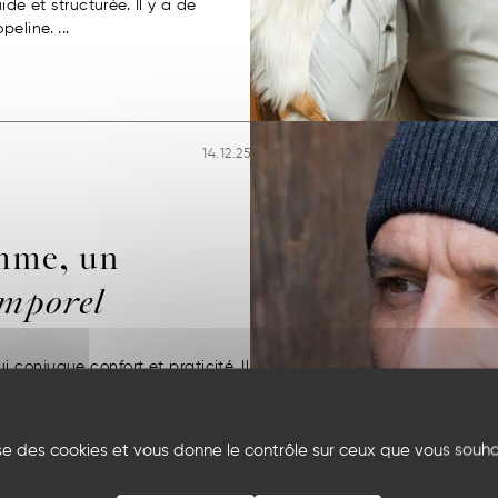
ide et structurée. Il y a de
eline. ...
14.12.25
mme, un
emporel
conjugue confort et praticité. Il
une touche de caractère à vos
échauffer tout en restant légère
lise des cookies et vous donne le contrôle sur ceux que vous souha