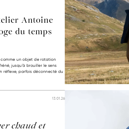
telier Antoine
loge du temps
 comme un objet de rotation
éné, jusqu’à brouiller le sens
n réflexe, parfois déconnecté du
13.01.26
ver chaud et