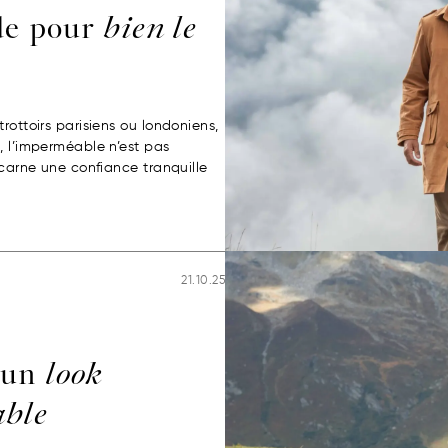
de pour
bien le
rottoirs parisiens ou londoniens,
, l’imperméable n’est pas
ncarne une confiance tranquille
21.10.25
 un
look
able