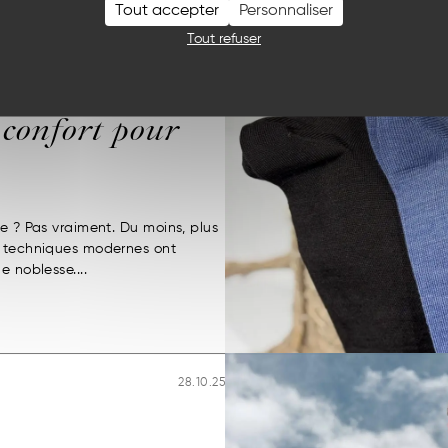
Tout accepter
Personnaliser
26.11.25
Tout refuser
e
confort pour
me ? Pas vraiment. Du moins, plus
s techniques modernes ont
e noblesse....
28.10.25