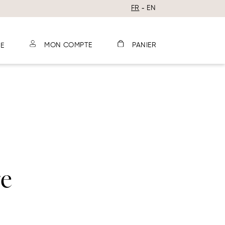
FR
EN
E
MON COMPTE
PANIER
re