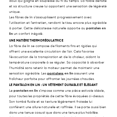
doux qui gagne en souplesse au fil du temps. Sa faible densité
et sa structure creuse lui apportent une sensation de légèreté
unique.
Les fibres de lin s’assouplissent progressivement avec
l’utilisation et l’entretien, rendant le tissu encore plus agréable
à porter. Cette délicatesse naturelle apporte au
pantalon en
lin
un confort inégalé.
UNE MATIÈRE THERMORÉGULATRICE
La fibre de lin se compose de filaments fins et rigides qui
offrent une excellente circulation de l’air. Cela favorise
l’évacuation de la transpiration et de la chaleur, aidant la
température corporelle à se réguler. Sa capacité à absorber
l’humidité sans retenir la moiteur permet de maintenir une
sensation agréable. Les
pantalons
en lin
assurent une
fraîcheur parfaite pour affronter les journées chaudes.
LE PANTALON EN LIN : UN VÊTEMENT DURABLE ET ÉLÉGANT
Le
pantalon en lin
s’impose comme une pièce estivale idéale,
pour toutes les propriétés de cette fibre évoquées ci-dessus.
Son tombé fluide et sa texture légèrement froissée lui
confèrent une allure naturelle et raffinée. Il se porte aussi bien
dans une tenue casual que dans une tenue plus habillée.