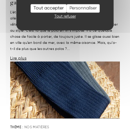
garantis
Tout accepter
Personnaliser
L’été appelle une autre manière de s’habiller. On cherche à
Tout refuser
alléger, à respirer et à retrouver un rapport plus simple aux
vêtements. Et pourtant, on ne souhaite pas non plus renoncer
au style. C’est là que le polo en lin s’impose. Il a ce quelque
chose de facile à porter, de toujours juste. Il se glisse aussi bien
en ville qu’en bord de mer, avec la même aisance. Mais, qu’a-
t-il de plus que les autres polos ?...
Lire plus
THÈME :
NOS MATIÈRES