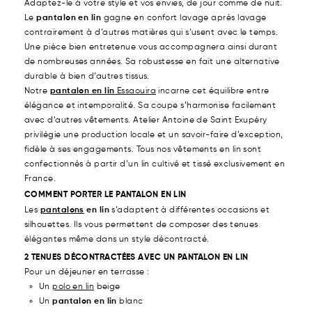
Adaptez-le à votre style et vos envies, de jour comme de nuit.
Le
pantalon en lin
gagne en confort lavage après lavage
contrairement à d’autres matières qui s’usent avec le temps.
Une pièce bien entretenue vous accompagnera ainsi durant
de nombreuses années. Sa robustesse en fait une alternative
durable à bien d’autres tissus.
Notre
pantalon en lin
Essaouira
incarne cet équilibre entre
élégance et intemporalité. Sa coupe s’harmonise facilement
avec d’autres vêtements. Atelier Antoine de Saint Exupéry
privilégie une production locale et un savoir-faire d’exception,
fidèle à ses engagements. Tous nos vêtements en lin sont
confectionnés à partir d’un lin cultivé et tissé exclusivement en
France.
COMMENT PORTER LE PANTALON EN LIN
Les
pantalons
en lin
s’adaptent à différentes occasions et
silhouettes. Ils vous permettent de composer des tenues
élégantes même dans un style décontracté.
2 TENUES DÉCONTRACTÉES AVEC UN PANTALON EN LIN
Pour un déjeuner en terrasse :
Un
polo en lin
beige
Un
pantalon en lin
blanc