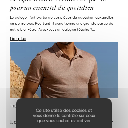
pour un essentiel du quotidien
Le caleçon fait partie de ces pièces du quotidien auxquelles
on pense peu. Pourtant, il conditionne une grande partie de
notre bien-être. Avez-vous un caleçon fétiche ?...
Lire plus
THÈME :
NOS MATIÈRES
Ce site utilise des cookies et
vous donne le contrôle sur ceux
Le polo en lin : style chic et fraîcheur
que vous souhaitez activer