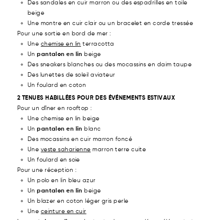
Des sandales en cuir marron ou des espadrilles en toile
beige
Une montre en cuir clair ou un bracelet en corde tressée
Pour une sortie en bord de mer :
Une
chemise en lin
terracotta
Un
pantalon en lin
beige
Des sneakers blanches ou des mocassins en daim taupe
Des lunettes de soleil aviateur
Un foulard en coton
2 TENUES HABILLÉES POUR DES ÉVÉNEMENTS ESTIVAUX
Pour un dîner en rooftop :
Une chemise en lin beige
Un
pantalon en lin
blanc
Des mocassins en cuir marron foncé
Une
veste saharienne
marron terre cuite
Un foulard en soie
Pour une réception :
Un polo en lin bleu azur
Un
pantalon en lin
beige
Un blazer en coton léger gris perle
Une
ceinture en cuir