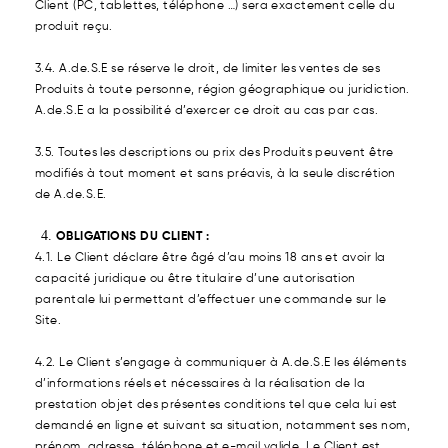
Client (PC, tablettes, téléphone …) sera exactement celle du
produit reçu.
3.4. A.de.S.E se réserve le droit, de limiter les ventes de ses
Produits à toute personne, région géographique ou juridiction.
A.de.S.E a la possibilité d’exercer ce droit au cas par cas.
3.5. Toutes les descriptions ou prix des Produits peuvent être
modifiés à tout moment et sans préavis, à la seule discrétion
de A.de.S.E.
OBLIGATIONS DU CLIENT :
4.1. Le Client déclare être âgé d’au moins 18 ans et avoir la
capacité juridique ou être titulaire d’une autorisation
parentale lui permettant d’effectuer une commande sur le
Site.
4.2. Le Client s’engage à communiquer à A.de.S.E les éléments
d’informations réels et nécessaires à la réalisation de la
prestation objet des présentes conditions tel que cela lui est
demandé en ligne et suivant sa situation, notamment ses nom,
prénom, adresse, téléphone et e-mail valide.
Le Client est