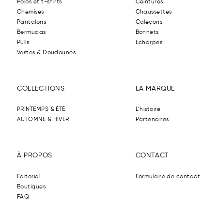
Polos et t-shirts
Ceintures
Chemises
Chaussettes
Pantalons
Caleçons
Bermudas
Bonnets
Pulls
Echarpes
Vestes & Doudounes
COLLECTIONS
LA MARQUE
PRINTEMPS & ÉTÉ
L’histoire
AUTOMNE & HIVER
Partenaires
À PROPOS
CONTACT
Editorial
Formulaire de contact
Boutiques
FAQ