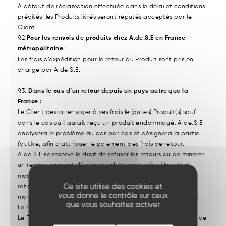
À défaut de réclamation effectuée dans le délai et conditions
précités, les Produits livrés seront réputés acceptés par le
Client.
9.2
Pour les renvois de produits chez A.de.S.E en France
métropolitaine
:
Les frais d’expédition pour le retour du Produit sont pris en
charge par A.de.S.E
.
9.3.
Dans le cas d’un retour depuis un pays autre que la
France :
Le Client devra renvoyer à ses frais le (ou les) Produit(s) sauf
dans le cas où il aurait reçu un produit endommagé. A.de.S.E
analysera le problème au cas par cas et désignera la partie
fautive, afin d’attribuer le paiement des frais de retour.
A.de.S.E se réserve le droit de refuser les retours ou de minorer
un remboursement dû si les produits sont salis, si leur état
montre qu’ils ont été portés ou si les étiquettes ont été
Ce site utilise des cookies et
retirées, et si la perte de valeur du produit est le fruit d’une
vous donne le contrôle sur ceux
manipulation ou d’une utilisation inutile de la part du Client.
que vous souhaitez activer
Le retour se fait aux risques du Client.
Le Produit retourné sera remboursé dans un délai maximum de