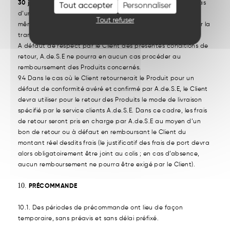
30 jours
à compter de sa réception par A.de.S.E. Dans le cas
Tout accepter
Personnaliser
d’un remboursement, celui-ci sera effectué en utilisant le
Tout refuser
même moyen de paiement que celui utilisé par le Client pour la
transaction initiale.
A défaut de respect par le Client des présentes conditions de
retour, A.de.S.E ne pourra en aucun cas procéder au
remboursement des Produits concernés.
9.4 Dans le cas où le Client retournerait le Produit pour un
défaut de conformité avéré et confirmé par A.de.S.E, le Client
devra utiliser pour le retour des Produits le mode de livraison
spécifié par le service clients A.de.S.E. Dans ce cadre, les frais
de retour seront pris en charge par A.de.S.E au moyen d’un
bon de retour ou à défaut en remboursant le Client du
montant réel desdits frais (le justificatif des frais de port devra
alors obligatoirement être joint au colis ; en cas d’absence,
aucun remboursement ne pourra être exigé par le Client).
PRÉCOMMANDE
10.1. Des périodes de précommande ont lieu de façon
temporaire, sans préavis et sans délai préfixé.