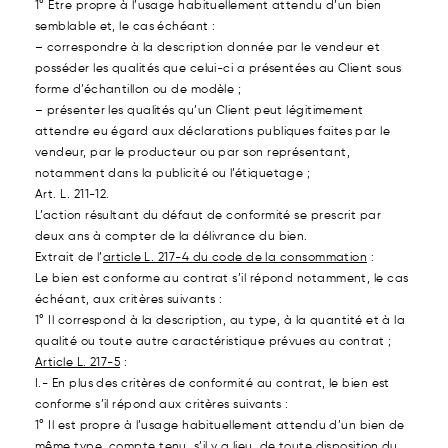
1° Être propre à l’usage habituellement attendu d’un bien
semblable et, le cas échéant :
– correspondre à la description donnée par le vendeur et
posséder les qualités que celui-ci a présentées au Client sous
forme d’échantillon ou de modèle ;
– présenter les qualités qu’un Client peut légitimement
attendre eu égard aux déclarations publiques faites par le
vendeur, par le producteur ou par son représentant,
notamment dans la publicité ou l’étiquetage ;
Art. L. 211-12.
L’action résultant du défaut de conformité se prescrit par
deux ans à compter de la délivrance du bien.
Extrait de l’
article L. 217-4 du code de la consommation
:
Le bien est conforme au contrat s’il répond notamment, le cas
échéant, aux critères suivants :
1° Il correspond à la description, au type, à la quantité et à la
qualité ou toute autre caractéristique prévues au contrat ;
Article L. 217-5
:
I.- En plus des critères de conformité au contrat, le bien est
conforme s’il répond aux critères suivants :
1° Il est propre à l’usage habituellement attendu d’un bien de
même type, compte tenu, s’il y a lieu, de toute disposition du