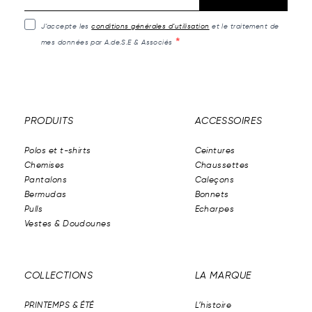
J’accepte les
conditions générales d’utilisation
et le traitement de
mes données par A.de.S.E & Associés
PRODUITS
ACCESSOIRES
Polos et t-shirts
Ceintures
Chemises
Chaussettes
Pantalons
Caleçons
Bermudas
Bonnets
Pulls
Echarpes
Vestes & Doudounes
COLLECTIONS
LA MARQUE
PRINTEMPS & ÉTÉ
L’histoire