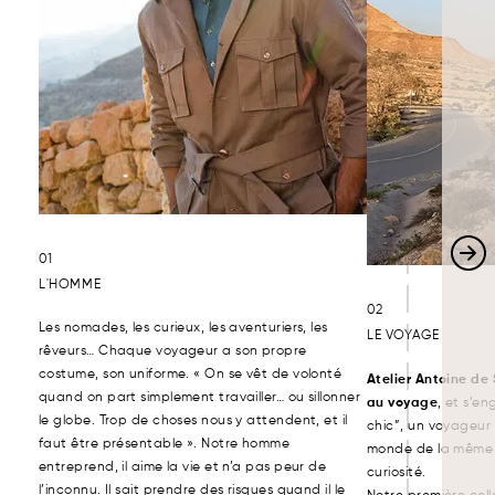
01
L'HOMME
02
Les nomades, les curieux, les aventuriers, les
LE VOYAGE
rêveurs… Chaque voyageur a son propre
costume, son uniforme. « On se vêt de volonté
Atelier Antoine d
quand on part simplement travailler… ou sillonner
au voyage
, et s’en
le globe. Trop de choses nous y attendent, et il
chic”, un voyageur
faut être présentable ». Notre homme
monde de la même f
entreprend, il aime la vie et n’a pas peur de
curiosité.
l’inconnu. Il sait prendre des risques quand il le