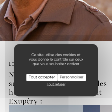
Ce site utilise des cookies et
vous donne le contrôle sur ceux
LES VALEURS
que vous souhaitez activer
Notre marque se construit
Tout accepter
Personnaliser
sur
5 valeurs
fondamentales
Tout refuser
héritées d’Antoine de Saint
Exupéry :