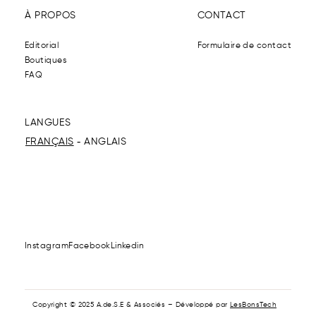
À PROPOS
CONTACT
Editorial
Formulaire de contact
Boutiques
FAQ
LANGUES
FRANÇAIS
ANGLAIS
Instagram
Facebook
Linkedin
Copyright © 2025 A.de.S.E & Associés – Développé par
LesBonsTech