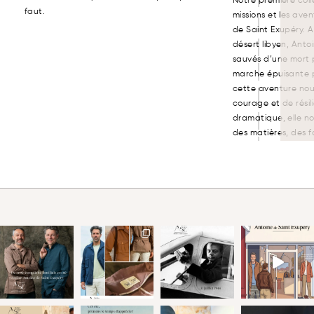
Notre première colle
faut.
missions et les ave
de Saint Exupéry. A
désert libyen, Anto
sauvés d’une mort 
marche épuisante 
cette aventure nous
courage et de résil
dramatique, elle no
des matières, des 