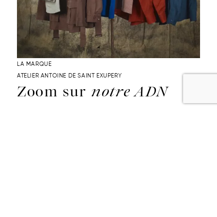
LA MARQUE
ATELIER ANTOINE DE SAINT EXUPERY
Zoom sur
notre ADN
Sur les traces d’Antoine de Saint Exupéry, notre marque
s’adresse à
l’homme
d’aujourd’hui, celui qui arpente le monde
autant que l’adepte du
voyage
intérieur. Cet état d’esprit
guide leur recherche d’un
style
intemporel où l’élégance naît
de la simplicité et des belles matières, et d’un vestiaire
durable
.
Aujourd’hui,
nous produisons nos vêtements majoritairement
en France
, sinon en Europe. Notre objectif :
tendre vers 100%
de fabrication française
.