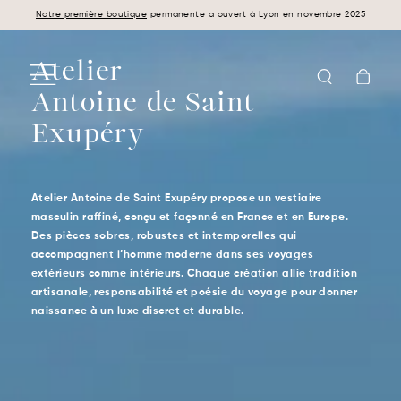
Panneau de gestion des cookies
L'HORIZON VOUS ATTEND.
Notre première boutique
permanente a ouvert à Lyon en novembre 2025
Atelier
Antoine de Saint
Exupéry
Atelier Antoine de Saint Exupéry propose un vestiaire
masculin raffiné, conçu et façonné en France et en Europe.
Des pièces sobres, robustes et intemporelles qui
accompagnent l’homme moderne dans ses voyages
extérieurs comme intérieurs. Chaque création allie tradition
artisanale, responsabilité et poésie du voyage pour donner
naissance à un luxe discret et durable.