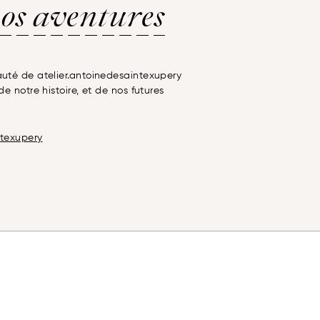
os aventures
té de atelier.antoinedesaintexupery
e notre histoire, et de nos futures
ntexupery