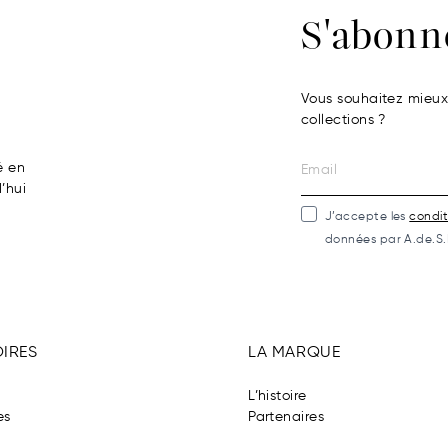
S'abonn
Vous souhaitez mieux 
collections ?
é en
’hui
J’accepte les
condit
données par A.de.S.
IRES
LA MARQUE
L’histoire
es
Partenaires