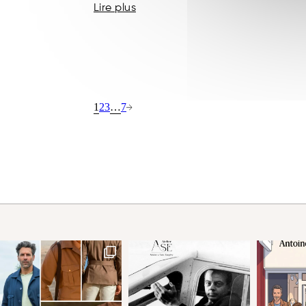
Lire plus
1
…
2
3
7