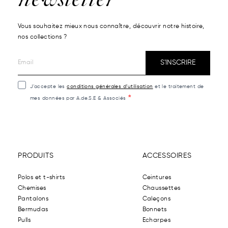
Vous souhaitez mieux nous connaître, découvrir notre histoire,
nos collections ?
S'INSCRIRE
J’accepte les
conditions générales d’utilisation
et le traitement de
mes données par A.de.S.E & Associés
PRODUITS
ACCESSOIRES
Polos et t-shirts
Ceintures
Chemises
Chaussettes
Pantalons
Caleçons
Bermudas
Bonnets
Pulls
Echarpes