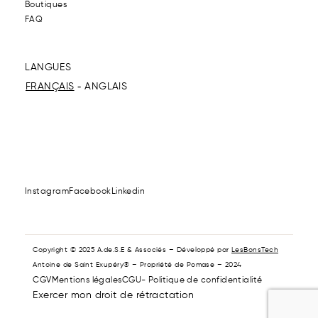
Boutiques
FAQ
LANGUES
FRANÇAIS
ANGLAIS
Instagram
Facebook
Linkedin
Copyright © 2025 A.de.S.E & Associés – Développé par
LesBonsTech
Antoine de Saint Exupéry® – Propriété de Pomase – 2024
CGV
Mentions légales
CGU- Politique de confidentialité
Exercer mon droit de rétractation