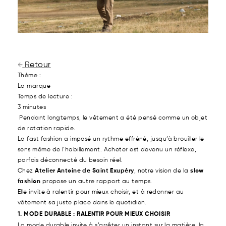
Retour
Thème :
La marque
Temps de lecture :
3 minutes
Pendant longtemps, le vêtement a été pensé comme un objet
de rotation rapide.
La fast fashion a imposé un rythme effréné, jusqu’à brouiller le
sens même de l’habillement. Acheter est devenu un réflexe,
parfois déconnecté du besoin réel.
Chez
Atelier Antoine de Saint Exupéry
, notre vision de la
slow
fashion
propose un autre rapport au temps.
Elle invite à ralentir pour mieux choisir, et à redonner au
vêtement sa juste place dans le quotidien.
1. MODE DURABLE : RALENTIR POUR MIEUX CHOISIR
La mode durable invite à s’arrêter un instant sur la matière, la