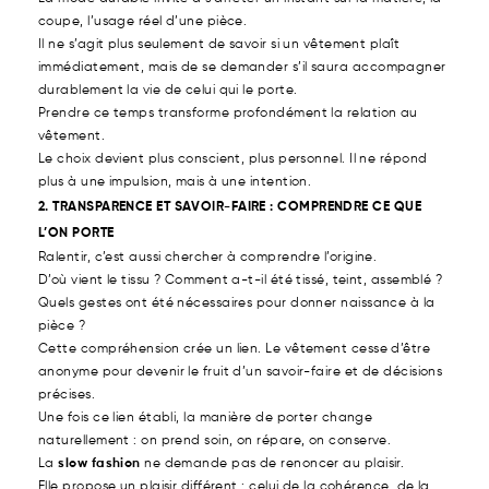
coupe, l’usage réel d’une pièce.
Il ne s’agit plus seulement de savoir si un vêtement plaît
immédiatement, mais de se demander s’il saura accompagner
durablement la vie de celui qui le porte.
Prendre ce temps transforme profondément la relation au
vêtement.
Le choix devient plus conscient, plus personnel. Il ne répond
plus à une impulsion, mais à une intention.
2. TRANSPARENCE ET SAVOIR-FAIRE : COMPRENDRE CE QUE
L’ON PORTE
Ralentir, c’est aussi chercher à comprendre l’origine.
D’où vient le tissu ? Comment a-t-il été tissé, teint, assemblé ?
Quels gestes ont été nécessaires pour donner naissance à la
pièce ?
Cette compréhension crée un lien. Le vêtement cesse d’être
anonyme pour devenir le fruit d’un savoir-faire et de décisions
précises.
Une fois ce lien établi, la manière de porter change
naturellement : on prend soin, on répare, on conserve.
La
slow fashion
ne demande pas de renoncer au plaisir.
Elle propose un plaisir différent : celui de la cohérence, de la