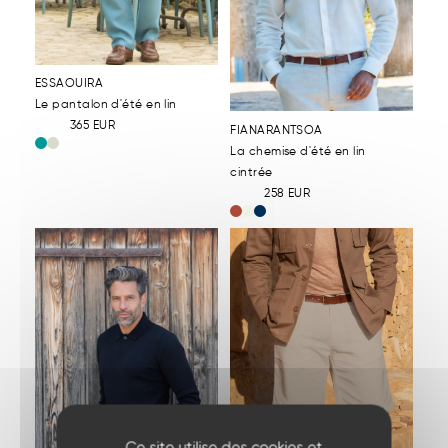
ESSAOUIRA
Le pantalon d'été en lin
365
EUR
FIANARANTSOA
La chemise d'été en lin
cintrée
258
EUR
Ce site utilise des cookies et