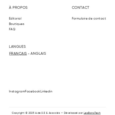
À PROPOS
CONTACT
Editorial
Formulaire de contact
Boutiques
FAQ
LANGUES
FRANÇAIS
ANGLAIS
Instagram
Facebook
Linkedin
Copyright © 2025 A.de.S.E & Associés – Développé par
LesBonsTech