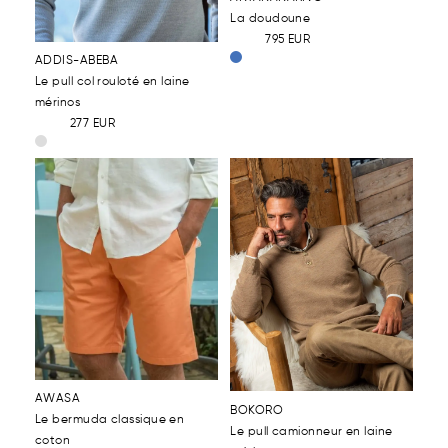
La doudoune
795
EUR
ADDIS-ABEBA
Le pull col rouloté en laine
mérinos
277
EUR
AWASA
BOKORO
Le bermuda classique en
Le pull camionneur en laine
coton