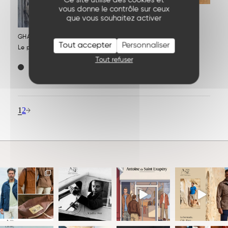
vous donne le contrôle sur ceux
KAOLACK
que vous souhaitez activer
Le bermuda 1-passant en
coton
GHARDAÏA
Tout accepter
Personnaliser
159
EUR
Le polo en laine mérinos
296
EUR
Tout refuser
1
2