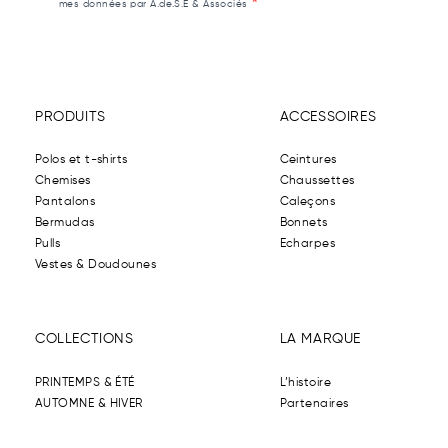
mes données par A.de.S.E & Associés
PRODUITS
ACCESSOIRES
Polos et t-shirts
Ceintures
Chemises
Chaussettes
Pantalons
Caleçons
Bermudas
Bonnets
Pulls
Echarpes
Vestes & Doudounes
COLLECTIONS
LA MARQUE
PRINTEMPS & ÉTÉ
L’histoire
AUTOMNE & HIVER
Partenaires