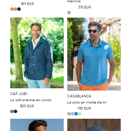
mérinos
189
EUR
315
EUR
CAP JUBY
CASABLANCA
La saharienne en coton
Le polo en maille de lin
550
EUR
190
EUR