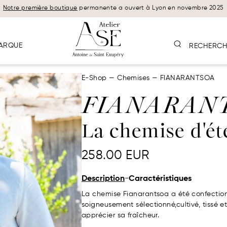
Notre première boutique
permanente a ouvert à Lyon en novembre 2025
ARQUE
RECHERCH
E-Shop
—
Chemises
—
FIANARANTSOA
FIANARAN
La chemise d'été
258.00
EUR
-
Description
Caractéristiques
La chemise Fianarantsoa a été confectionn
soigneusement sélectionné,cultivé, tissé e
apprécier sa fraîcheur.