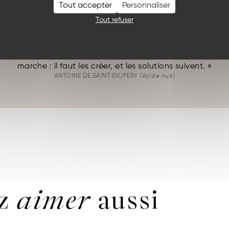
Tout accepter
Personnaliser
À vous d’écrire la suite.
Tout refuser
e des vêtements fabriqués en France est un vrai challenge 
ez-vous dans la vie, il n’y a pas de solutions. Il y a des for
marche : il faut les créer, et les solutions suivent. »
ANTOINE DE SAINT EXUPERY (
Vol de nuit
)
ez
aimer
aussi