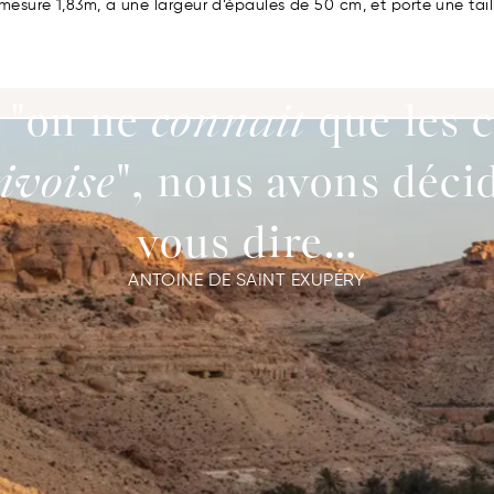
mesure 1,83m, a une largeur d’épaules de 50 cm, et porte une tail
 "on ne
connait
que les 
ivoise
", nous avons déci
vous dire...
ANTOINE DE SAINT EXUPÉRY