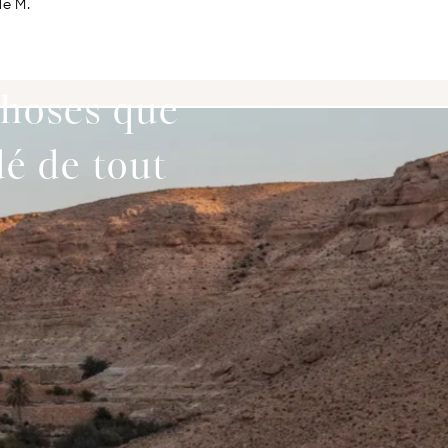
le M.
choses que
dé de tout