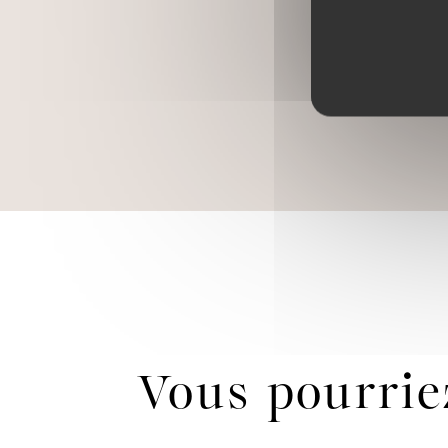
Fair
« Voy
Vous pourri