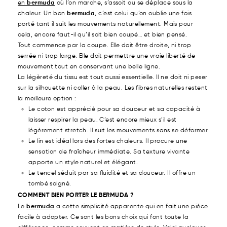
en
bermuda
où l’on marche, s’assoit ou se déplace sous la
chaleur. Un bon
bermuda
, c’est celui qu’on oublie une fois
porté tant il suit les mouvements naturellement. Mais pour
cela, encore faut-il qu’il soit bien coupé… et bien pensé.
Tout commence par la coupe. Elle doit être droite, ni trop
serrée ni trop large. Elle doit permettre une vraie liberté de
mouvement tout en conservant une belle ligne.
La légèreté du tissu est tout aussi essentielle. Il ne doit ni peser
sur la silhouette ni coller à la peau. Les fibres naturelles restent
la meilleure option :
Le coton est apprécié pour sa douceur et sa capacité à
laisser respirer la peau. C’est encore mieux s’il est
légèrement stretch. Il suit les mouvements sans se déformer.
Le lin est idéal lors des fortes chaleurs. Il procure une
sensation de fraîcheur immédiate. Sa texture vivante
apporte un style naturel et élégant.
Le tencel séduit par sa fluidité et sa douceur. Il offre un
tombé soigné.
COMMENT BIEN PORTER LE BERMUDA ?
Le
bermuda
a cette simplicité apparente qui en fait une pièce
facile à adopter. Ce sont les bons choix qui font toute la