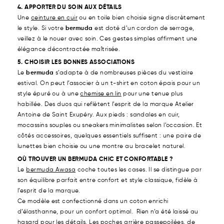
4. APPORTER DU SOIN AUX DÉTAILS
Une
ceinture en cuir
ou en toile bien choisie signe discrètement
le style. Si votre
bermuda
est doté d’un cordon de serrage,
veillez à le nouer avec soin. Ces gestes simples affirment une
élégance décontractée maîtrisée.
5. CHOISIR LES BONNES ASSOCIATIONS
Le
bermuda
s’adapte à de nombreuses pièces du vestiaire
estival. On peut l’associer à un t-shirt en coton épais pour un
style épuré ou à une
chemise en lin
pour une tenue plus
habillée. Des duos qui reflètent l’esprit de la marque Atelier
Antoine de Saint Exupéry. Aux pieds : sandales en cuir,
mocassins souples ou sneakers minimalistes selon l’occasion. Et
côtés accessoires, quelques essentiels suffisent : une paire de
lunettes bien choisie ou une montre au bracelet naturel.
OÙ TROUVER UN BERMUDA CHIC ET CONFORTABLE ?
Le
bermuda Awasa
coche toutes les cases. Il se distingue par
son équilibre parfait entre confort et style classique, fidèle à
l’esprit de la marque.
Ce modèle est confectionné dans un coton enrichi
d’élasthanne, pour un confort optimal. Rien n’a été laissé au
hasard pour les détails. Les poches arrière passepoilées, de