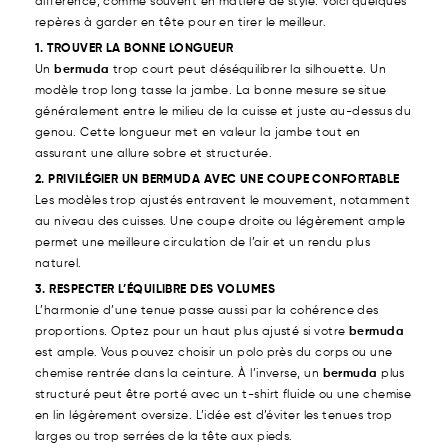
différence, comme souvent en matière de style. Voici quelques
repères à garder en tête pour en tirer le meilleur.
1. TROUVER LA BONNE LONGUEUR
Un
bermuda
trop court peut déséquilibrer la silhouette. Un
modèle trop long tasse la jambe. La bonne mesure se situe
généralement entre le milieu de la cuisse et juste au-dessus du
genou. Cette longueur met en valeur la jambe tout en
assurant une allure sobre et structurée.
2. PRIVILÉGIER UN BERMUDA AVEC UNE COUPE CONFORTABLE
Les modèles trop ajustés entravent le mouvement, notamment
au niveau des cuisses. Une coupe droite ou légèrement ample
permet une meilleure circulation de l’air et un rendu plus
naturel.
3. RESPECTER L’ÉQUILIBRE DES VOLUMES
L’harmonie d’une tenue passe aussi par la cohérence des
proportions. Optez pour un haut plus ajusté si votre
bermuda
est ample. Vous pouvez choisir un polo près du corps ou une
chemise rentrée dans la ceinture. À l’inverse, un
bermuda
plus
structuré peut être porté avec un t-shirt fluide ou une chemise
en lin légèrement oversize. L’idée est d’éviter les tenues trop
larges ou trop serrées de la tête aux pieds.