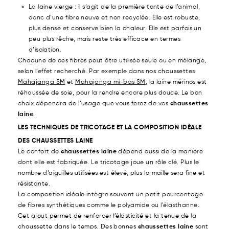
La laine vierge : il s’agit de la première tonte de l’animal,
donc d’une fibre neuve et non recyclée. Elle est robuste,
plus dense et conserve bien la chaleur. Elle est parfois un
peu plus rêche, mais reste très efficace en termes
d’isolation.
Chacune de ces fibres peut être utilisée seule ou en mélange,
selon l’effet recherché. Par exemple dans nos chaussettes
Mahajanga SM
et
Mahajanga mi-bas SM
, la laine mérinos est
réhaussée de soie, pour la rendre encore plus douce. Le bon
choix dépendra de l’usage que vous ferez de vos
chaussettes
laine
.
LES TECHNIQUES DE TRICOTAGE ET LA COMPOSITION IDÉALE
DES CHAUSSETTES LAINE
Le confort de
chaussettes laine
dépend aussi de la manière
dont elle est fabriquée. Le tricotage joue un rôle clé. Plus le
nombre d’aiguilles utilisées est élevé, plus la maille sera fine et
résistante.
La composition idéale intègre souvent un petit pourcentage
de fibres synthétiques comme le polyamide ou l’élasthanne.
Cet ajout permet de renforcer l’élasticité et la tenue de la
chaussette dans le temps. Des bonnes
chaussettes laine
sont