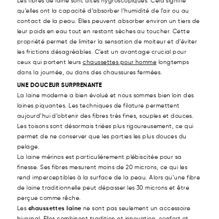
Les fibres de laine sont dites hygroscopiques. Cela signifie
qu’elles ont la capacité d’absorber l’humidité de l’air ou au
contact de la peau. Elles peuvent absorber environ un tiers de
leur poids en eau tout en restant sèches au toucher. Cette
propriété permet de limiter la sensation de moiteur et d’éviter
les frictions désagréables. C’est un avantage crucial pour
ceux qui portent leurs
chaussettes pour homme
longtemps
dans la journée, ou dans des chaussures fermées.
UNE DOUCEUR SURPRENANTE
La laine moderne a bien évolué et nous sommes bien loin des
laines piquantes. Les techniques de filature permettent
aujourd’hui d’obtenir des fibres très fines, souples et douces.
Les toisons sont désormais triées plus rigoureusement, ce qui
permet de ne conserver que les parties les plus douces du
pelage.
La laine mérinos est particulièrement plébiscitée pour sa
finesse. Ses fibres mesurent moins de 20 microns, ce qui les
rend imperceptibles à la surface de la peau. Alors qu’une fibre
de laine traditionnelle peut dépasser les 30 microns et être
perçue comme rêche.
Les
chaussettes laine
ne sont pas seulement un accessoire
hivernal. Elles combinent tradition et innovation, confort et