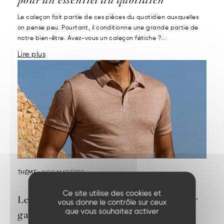
Le caleçon fait partie de ces pièces du quotidien auxquelles
on pense peu. Pourtant, il conditionne une grande partie de
notre bien-être. Avez-vous un caleçon fétiche ?...
Lire plus
THÈME :
NOS MATIÈRES
Ce site utilise des cookies et
Le polo en lin : style chic et fraîcheur
vous donne le contrôle sur ceux
garantis
que vous souhaitez activer