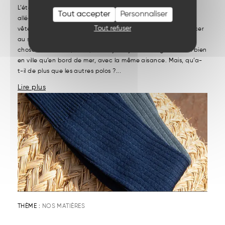
L’été appelle une autre manière de s’habiller. On cherche à
Tout accepter
Personnaliser
alléger, à respirer et à retrouver un rapport plus simple aux
Tout refuser
vêtements. Et pourtant, on ne souhaite pas non plus renoncer
au style. C’est là que le polo en lin s’impose. Il a ce quelque
chose de facile à porter, de toujours juste. Il se glisse aussi bien
en ville qu’en bord de mer, avec la même aisance. Mais, qu’a-
t-il de plus que les autres polos ?...
Lire plus
THÈME :
NOS MATIÈRES