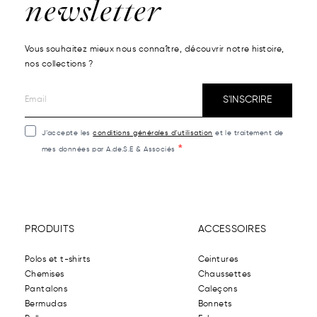
newsletter
Vous souhaitez mieux nous connaître, découvrir notre histoire,
nos collections ?
S'INSCRIRE
J’accepte les
conditions générales d’utilisation
et le traitement de
mes données par A.de.S.E & Associés
PRODUITS
ACCESSOIRES
Polos et t-shirts
Ceintures
Chemises
Chaussettes
Pantalons
Caleçons
Bermudas
Bonnets