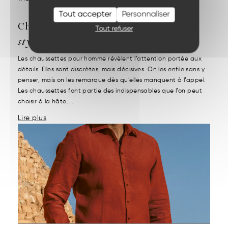
Tout accepter
Personnaliser
Chaussettes pour homme :
confort,
Tout refuser
style et durabilité
Les chaussettes pour homme révèlent l’attention portée aux
détails. Elles sont discrètes, mais décisives. On les enfile sans y
penser, mais on les remarque dès qu’elles manquent à l’appel.
Les chaussettes font partie des indispensables que l’on peut
choisir à la hâte....
Lire plus