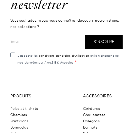
newsletter
Vous souhaitez mieux nous connaître, découvrir notre histoire,
nos collections ?
S'INSCRIRE
J’accepte les
conditions générales d’utilisation
et le traitement de
mes données par A.de.S.E & Associés
PRODUITS
ACCESSOIRES
Polos et t-shirts
Ceintures
Chemises
Chaussettes
Pantalons
Caleçons
Bermudas
Bonnets