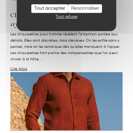
Tout accepter
Personnaliser
Chaussettes pour homme :
confort,
Tout refuser
style et durabilité
Les chaussettes pour homme révèlent l’attention portée aux
détails. Elles sont discrètes, mais décisives. On les enfile sans y
penser, mais on les remarque dès qu’elles manquent à l’appel.
Les chaussettes font partie des indispensables que l’on peut
choisir à la hâte....
Lire plus