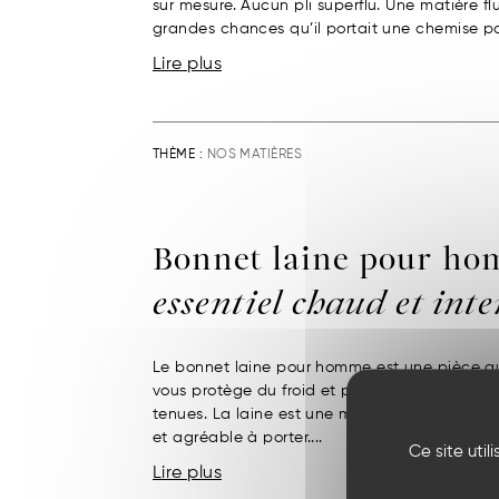
sur mesure. Aucun pli superflu. Une matière flu
grandes chances qu’il portait une chemise pop
Lire plus
THÈME :
NOS MATIÈRES
Bonnet laine pour ho
essentiel chaud et int
Le bonnet laine pour homme est une pièce qui 
vous protège du froid et permet d’apporter 
tenues. La laine est une matière capable de r
et agréable à porter....
Ce site uti
Lire plus