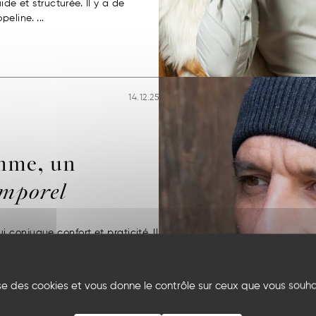
ide et structurée. Il y a de
eline. ...
14.12.25
mme, un
emporel
conjugue confort et praticité. Il
une touche de caractère à vos
échauffer tout en restant légère
lise des cookies et vous donne le contrôle sur ceux que vous souha