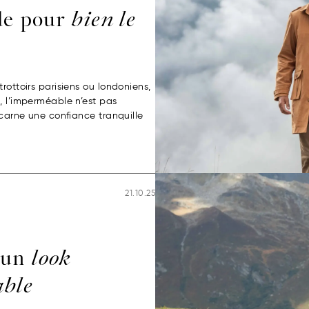
de pour
bien le
rottoirs parisiens ou londoniens,
, l’imperméable n’est pas
ncarne une confiance tranquille
21.10.25
 un
look
able