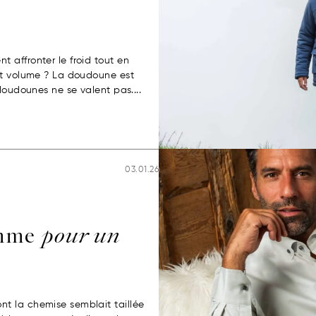
 affronter le froid tout en
et volume ? La doudoune est
doudounes ne se valent pas....
03.01.26
omme
pour un
t la chemise semblait taillée