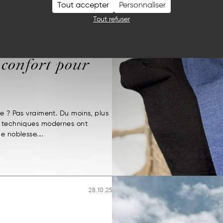
Tout accepter
Personnaliser
26.11.25
Tout refuser
e
confort pour
me ? Pas vraiment. Du moins, plus
s techniques modernes ont
e noblesse....
28.10.25