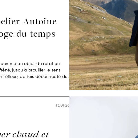
telier Antoine
loge du temps
 comme un objet de rotation
éné, jusqu’à brouiller le sens
n réflexe, parfois déconnecté du
13.01.26
ver chaud et