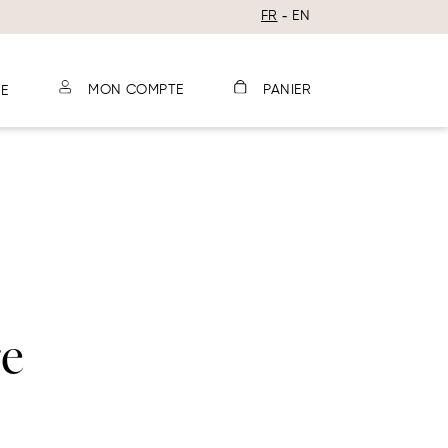
FR
EN
E
MON COMPTE
PANIER
re