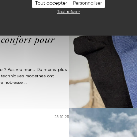
Tout accepter
Personnaliser
26.11.25
Tout refuser
e
confort pour
me ? Pas vraiment. Du moins, plus
s techniques modernes ont
e noblesse....
28.10.25