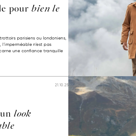
de pour
bien le
rottoirs parisiens ou londoniens,
, l’imperméable n’est pas
ncarne une confiance tranquille
21.10.25
 un
look
able