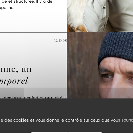
ide et structurée. Il y a de
eline. ...
14.12.25
mme, un
emporel
conjugue confort et praticité. Il
une touche de caractère à vos
échauffer tout en restant légère
lise des cookies et vous donne le contrôle sur ceux que vous souha