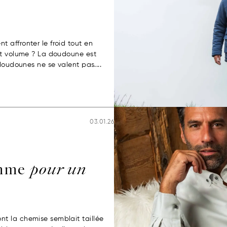
 affronter le froid tout en
et volume ? La doudoune est
doudounes ne se valent pas....
03.01.26
omme
pour un
t la chemise semblait taillée