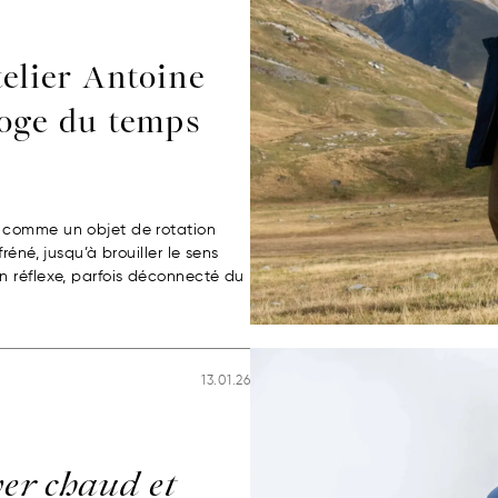
telier Antoine
loge du temps
 comme un objet de rotation
éné, jusqu’à brouiller le sens
n réflexe, parfois déconnecté du
13.01.26
ver chaud et