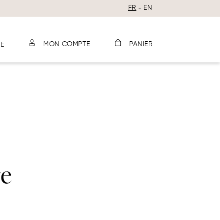
FR
EN
E
MON COMPTE
PANIER
re