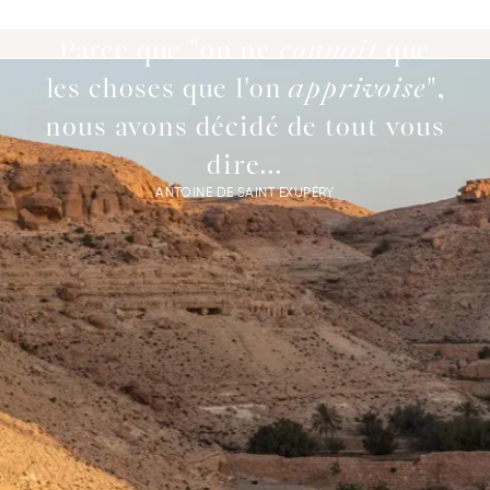
Parce que "on ne
connait
que
les choses que l'on
apprivoise
",
nous avons décidé de tout vous
dire...
ANTOINE DE SAINT EXUPÉRY