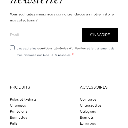
Vous souhaitez mieux nous connaître, découvrir notre histoire,
nos collections ?
S'INSCRIRE
J’accepte les
conditions générales d’utilisation
et le traitement de
mes données par A.de.S.E & Associés
PRODUITS
ACCESSOIRES
Polos et t-shirts
Ceintures
Chemises
Chaussettes
Pantalons
Caleçons
Bermudas
Bonnets
Pulls
Echarpes