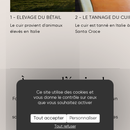
1 - ELEVAGE DU BÉTAIL
2 - LE TANNAGE DU CUI
Le cuir provient d'animaux
Le cuir est tanné en Italie à
élevés en Italie
Santa Croce
À vous d’écrire la
suite.
Ce site utilise des cookies et
vous donne le contrôle sur ceux
Faire des vêtements fabriqués en France est un
que vous souhaitez activer
vrai challenge mais,
« Voyez-vous dans la vie, il n’y a pas de
solutions. Il y a des forces en marche : il faut les
Tout accepter
Personnaliser
créer, et les solutions suivent. »
Tout refuser
ANTOINE DE SAINT EXUPERY (
Vol de nuit
)