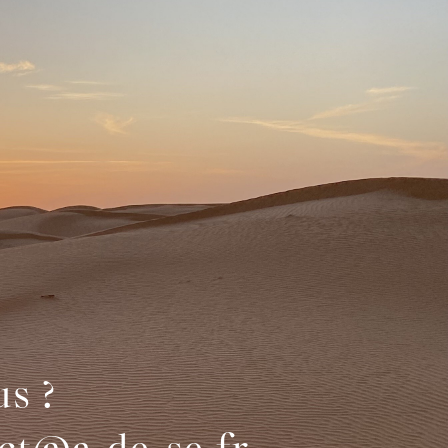
us ?
act@a-de-se.fr